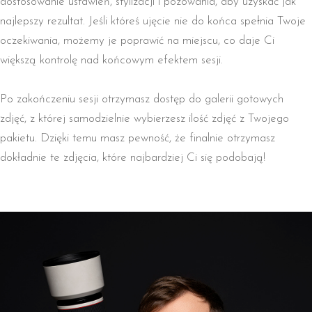
dostosowanie ustawień, stylizacji i pozowania, aby uzyskać jak
najlepszy rezultat. Jeśli któreś ujęcie nie do końca spełnia Twoje
oczekiwania, możemy je poprawić na miejscu, co daje Ci
większą kontrolę nad końcowym efektem sesji.
Po zakończeniu sesji otrzymasz dostęp do galerii gotowych
zdjęć, z której samodzielnie wybierzesz ilość zdjęć z Twojego
pakietu. Dzięki temu masz pewność, że finalnie otrzymasz
dokładnie te zdjęcia, które najbardziej Ci się podobają!