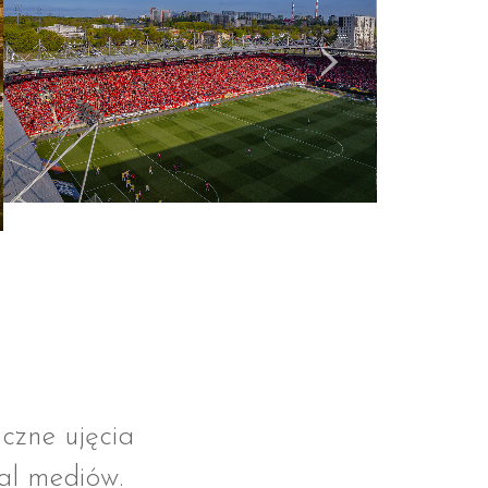
›
iczne ujęcia
ial mediów.