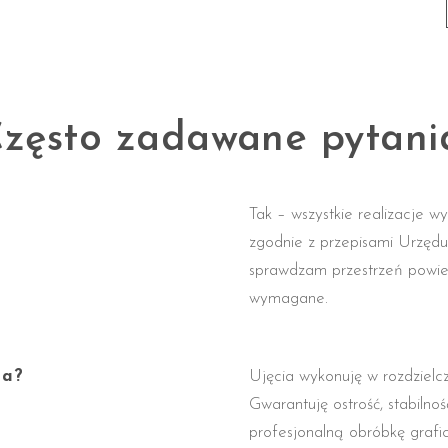
zęsto zadawane pytani
Tak – wszystkie realizacje 
zgodnie z przepisami Urzęd
sprawdzam przestrzeń powietr
wymagane.
na?
Ujęcia wykonuję w rozdzielcz
Gwarantuję ostrość, stabilno
profesjonalną obróbkę grafi