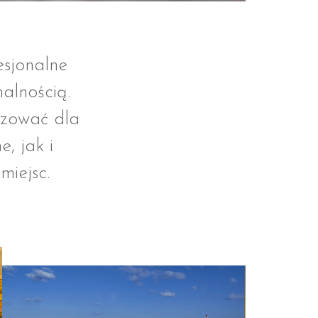
esjonalne
nalnością.
izować dla
, jak i
miejsc.