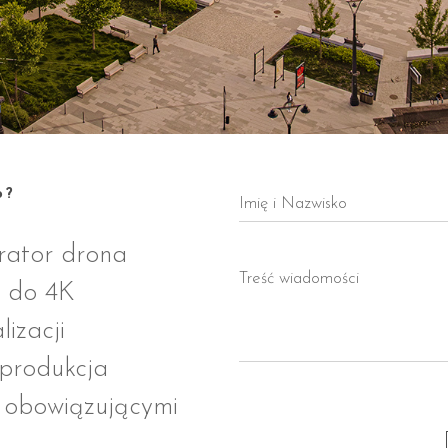
o?
rator drona
i do 4K
lizacji
tprodukcja
 obowiązującymi