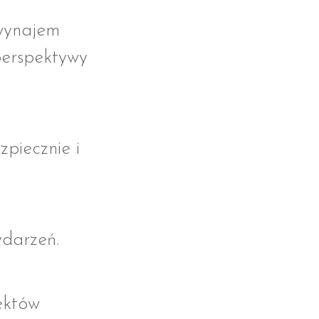
 wynajem
perspektywy
zpiecznie i
ydarzeń.
ektów