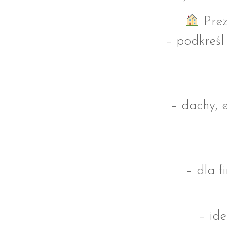
Prez
– podkreśl
– dachy, e
– dla f
– id