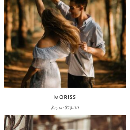
MORISS
$
79.00
$
95.00