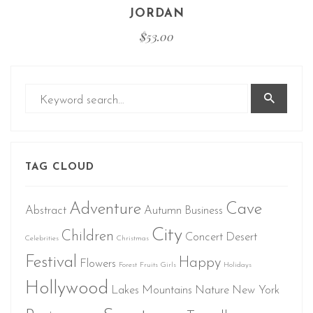
JORDAN
$
53.00
TAG CLOUD
Adventure
Cave
Abstract
Autumn
Business
City
Children
Concert
Desert
Celebrities
Christmas
Festival
Happy
Flowers
Forest
Fruits
Girls
Holidays
Hollywood
Lakes
Mountains
Nature
New York