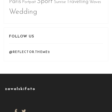
Sport
Paris
Travelling
Portpait
Sunrise
Waves
Wedding
FOLLOW US
@REFLECTOR.THEME2
zawalskifoto