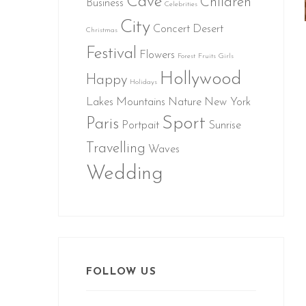
Cave
Children
Business
Celebrities
City
Concert
Desert
Christmas
Festival
Flowers
Forest
Fruits
Girls
Hollywood
Happy
Holidays
Lakes
Mountains
Nature
New York
Sport
Paris
Portpait
Sunrise
Travelling
Waves
Wedding
FOLLOW US