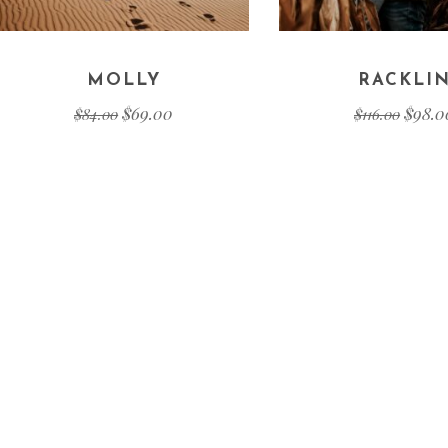
MOLLY
RACKLI
$
69.00
$
98.0
$
84.00
$
116.00