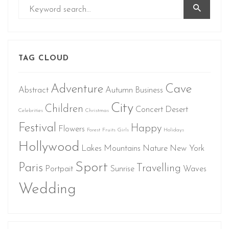
TAG CLOUD
Adventure
Cave
Abstract
Autumn
Business
City
Children
Concert
Desert
Celebrities
Christmas
Festival
Happy
Flowers
Forest
Fruits
Girls
Holidays
Hollywood
Lakes
Mountains
Nature
New York
Sport
Paris
Travelling
Portpait
Sunrise
Waves
Wedding