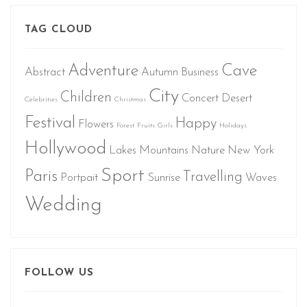
TAG CLOUD
Adventure
Cave
Abstract
Autumn
Business
City
Children
Concert
Desert
Celebrities
Christmas
Festival
Happy
Flowers
Forest
Fruits
Girls
Holidays
Hollywood
Lakes
Mountains
Nature
New York
Sport
Paris
Travelling
Portpait
Sunrise
Waves
Wedding
FOLLOW US