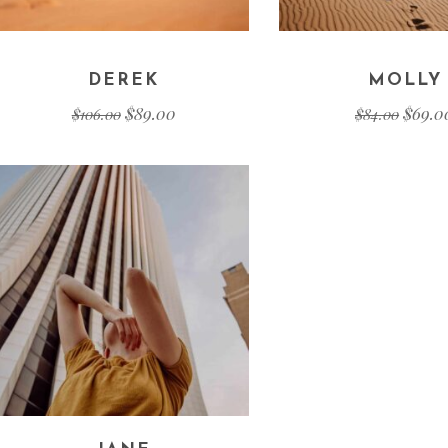
DEREK
MOLLY
$
89.00
$
69.0
$
106.00
$
84.00