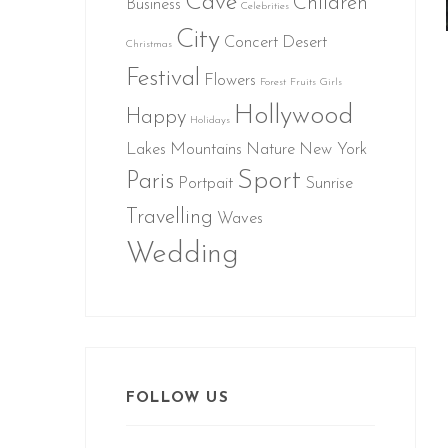
Cave
Children
Business
Celebrities
City
Concert
Desert
Christmas
Festival
Flowers
Forest
Fruits
Girls
Hollywood
Happy
Holidays
Lakes
Mountains
Nature
New York
Sport
Paris
Portpait
Sunrise
Travelling
Waves
Wedding
FOLLOW US