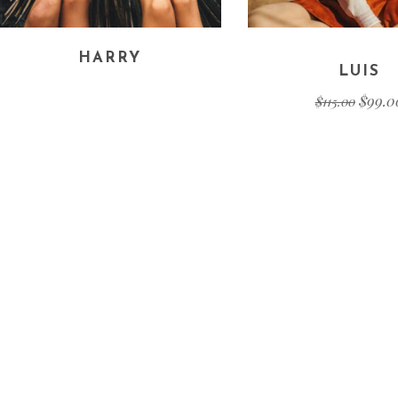
HARRY
LUIS
$
99.0
$
115.00