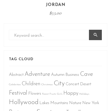
JORDAN
$
53.00
TAG CLOUD
Adventure
Cave
Abstract
Autumn
Business
City
Children
Concert
Desert
Celebrities
Christmas
Festival
Happy
Flowers
Forest
Fruits
Girls
Holidays
Hollywood
Lakes
Mountains
Nature
New York