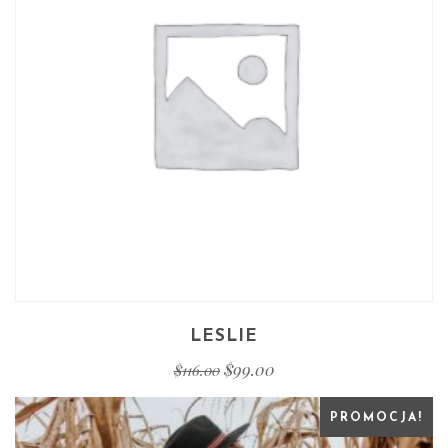
LESLIE
$
99.00
$
116.00
PROMOCJA!