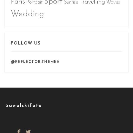
Sport
Paris
Travelling
Portpait
Sunrise
Waves
Wedding
FOLLOW US
@REFLECTOR.THEME2
zawalskifoto