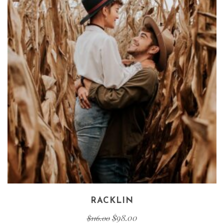
RACKLIN
$
98.00
$
116.00