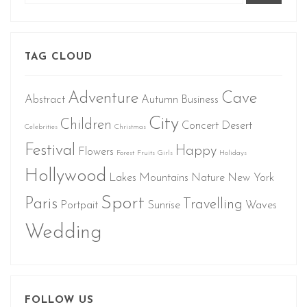
TAG CLOUD
Adventure
Cave
Abstract
Autumn
Business
City
Children
Concert
Desert
Celebrities
Christmas
Festival
Happy
Flowers
Forest
Fruits
Girls
Holidays
Hollywood
Lakes
Mountains
Nature
New York
Sport
Paris
Travelling
Portpait
Sunrise
Waves
Wedding
FOLLOW US