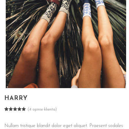
HARRY
(
4
opinie klienta)
Oceniony
4
5.00
na 5
na
Nullam tristique blandit dolor eget aliquet. Praesent sodales
podstawie