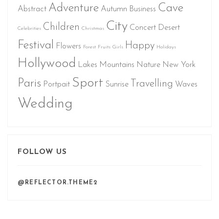
Adventure
Cave
Abstract
Autumn
Business
City
Children
Concert
Desert
Celebrities
Christmas
Festival
Happy
Flowers
Forest
Fruits
Girls
Holidays
Hollywood
Lakes
Mountains
Nature
New York
Sport
Paris
Travelling
Portpait
Sunrise
Waves
Wedding
FOLLOW US
@REFLECTOR.THEME2