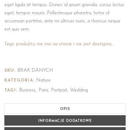
ocen
eget ligula at tempus. Donec id ipsum gravida, cursus lectus
klientów
eget, tempor mauris. Pellentesque pharetra, tortor id
accumsan porttitor, ante mi ultrices nunc, a rhoncus neque
est quis sem.
Tego produktu nie ma na stanie i nie jest dostępny.
BRAK DANYCH
SKU:
Nature
KATEGORIA:
Business
Paris
Portpait
Wedding
TAGI:
,
,
,
OPIS
INFORMACJE DODATKOWE