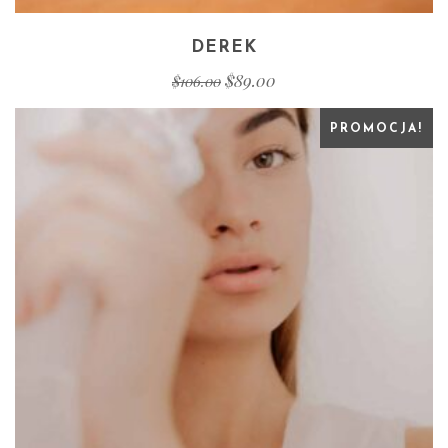
DEREK
$
89.00
$
106.00
PROMOCJA!