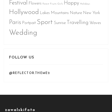
Festival
Happy
Flowers
Forest
Fruits
Girls
Holidays
Hollywood
Lakes
Mountains
Nature
New York
Sport
Paris
Travelling
Portpait
Sunrise
Waves
Wedding
FOLLOW US
@REFLECTOR.THEME2
zawalskifoto