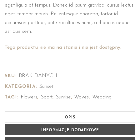
ocen
eget ligula at tempus. Donec id ipsum gravida, cursus lectus
klientów
eget, tempor mauris. Pellentesque pharetra, tortor id
accumsan porttitor, ante mi ultrices nunc, a rhoncus neque
est quis sem.
Tego produktu nie ma na stanie i nie jest dostępny.
BRAK DANYCH
SKU:
Sunset
KATEGORIA:
Flowers
Sport
Sunrise
Waves
Wedding
TAGI:
,
,
,
,
OPIS
INFORMACJE DODATKOWE