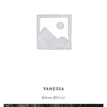
VANESSA
$
68.00
$
78.00